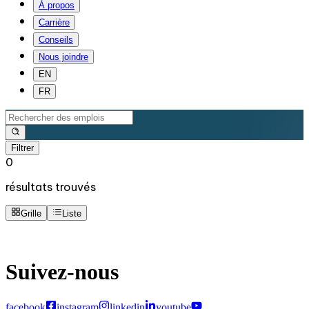
À propos
Carrière
Conseils
Nous joindre
EN
FR
Filtrer
0
résultats trouvés
Grille
Liste
Suivez-nous
facebook
instagram
linkedin
youtube